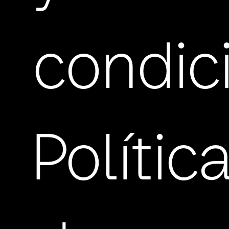
condic
Polític