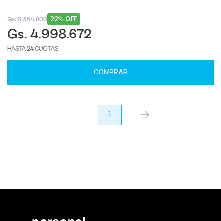
22% OFF
Gs. 6.384.000
Gs. 4.998.672
HASTA 24 CUOTAS
COMPRAR
anterior
1
próximo