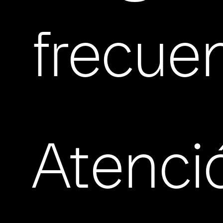
frecue
Atenci