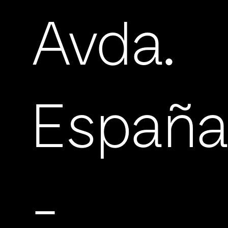
Avda.
Españ
-