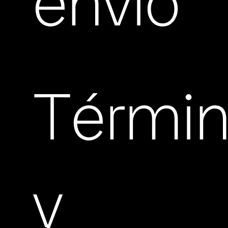
envio
Térmi
y