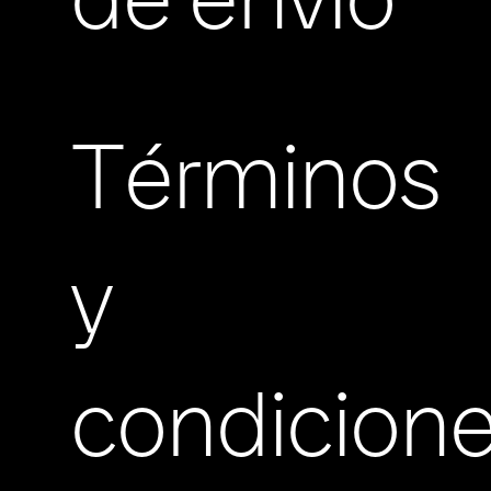
de envio
Términos
y
condicion