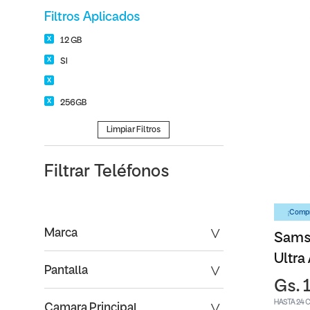
Filtros Aplicados
12 GB
SI
256GB
Limpiar Filtros
Filtrar
Teléfonos
¡Compr
Marca
Sams
Ultra
Pantalla
Gs. 
HASTA 24 
Camara Principal