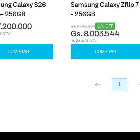
ung Galaxy S26
Samsung Galaxy Zflip 7
o- 256GB
- 256GB
7.200.000
11% OFF
Gs. 9.013.000
Gs. 8.003.544
CUOTAS
HASTA 24 CUOTAS
COMPRAR
COMPRAR
anterior
1
pr