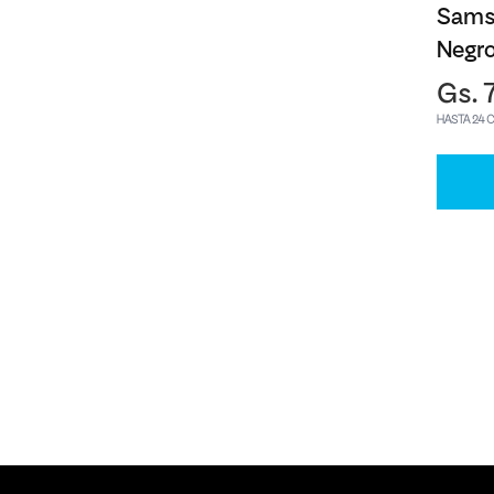
Sams
Negr
Gs. 
HASTA 24 