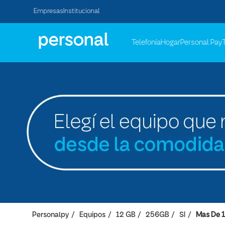
Empresas
Institucional
Telefonía
Hogar
Personal Pay
Personalpy
Equipos
12 GB
256GB
SI
Mas De 