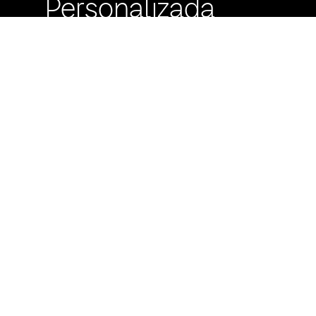
Personalizada
Buzón de
Sugerencias
Servicio Técnico
Máximo Lira 522 c/
Avda. España -