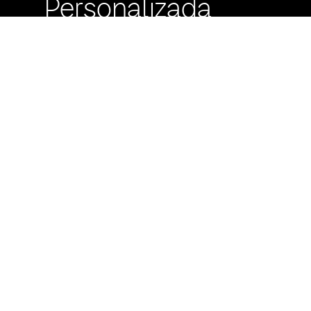
Personalizada
Buzón de
Sugerencias
Servicio Técnico
Máximo Lira 522 c/
Avda. España -