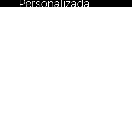
Personalizada
Buzón de
Sugerencias
Servicio Técnico
Máximo Lira 522 c/
Avda. España -