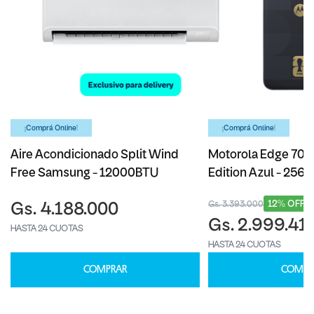
¡Comprá Online!
¡Comprá Online!
Aire Acondicionado Split Wind
Motorola Edge 70 F
Free Samsung - 12000BTU
Edition Azul - 256
12% OFF
Gs. 3.393.000
Gs. 4.188.000
Gs. 2.999.41
HASTA 24 CUOTAS
HASTA 24 CUOTAS
COMPRAR
COMPR