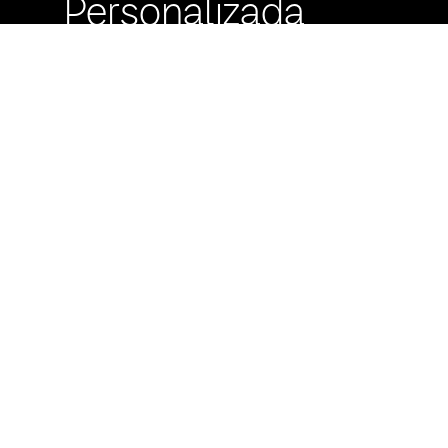
Personalizada
Buzón de
Sugerencias
Servicio Técnico
Máximo Lira 522 c/
Avda. España -