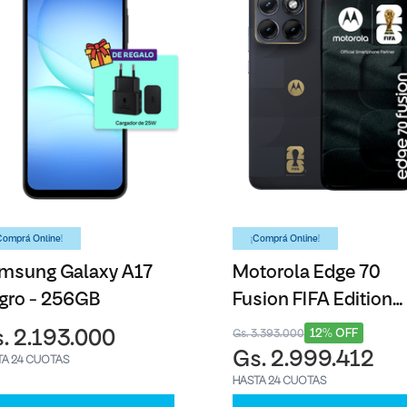
Comprá Online!
¡Comprá Online!
msung Galaxy A17
Motorola Edge 70
gro - 256GB
Fusion FIFA Edition
Azul - 256GB
12% OFF
. 2.193.000
Gs. 3.393.000
Gs. 2.999.412
TA 24 CUOTAS
HASTA 24 CUOTAS