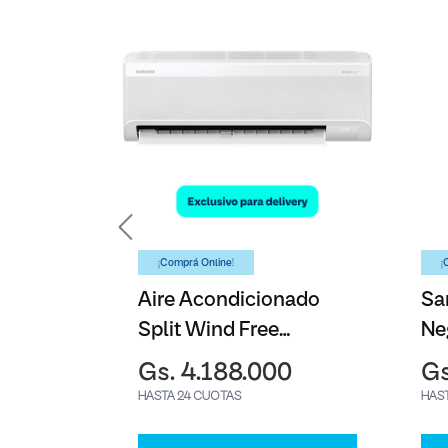
¡Comprá Online!
¡
S Kaise
Aire Acondicionado
Sa
Split Wind Free
Ne
Samsung - 12000BTU
Gs. 4.188.000
Gs
HASTA 24 CUOTAS
HAS