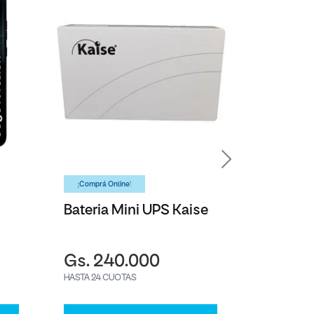
¡Comprá Online!
¡Comprá On
Bateria Mini UPS Kaise
Aire Ac
Split W
Samsun
Gs. 240.000
Gs. 4.
HASTA 24 CUOTAS
HASTA 24 C