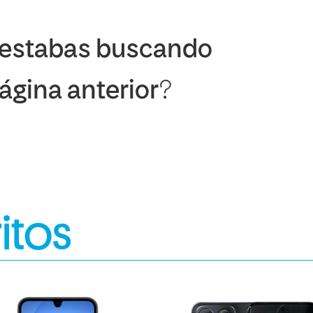
 estabas buscando
página anterior?
itos