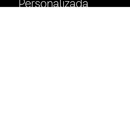
Personalizada
Buzón de
Sugerencias
Servicio Técnico
Máximo Lira 522 c/
Avda. España -