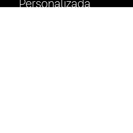
Personalizada
Buzón de
Sugerencias
Servicio Técnico
Máximo Lira 522 c/
Avda. España -