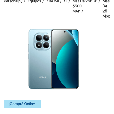
Personalpy
Equipos
XIAOMI
SI
Mas De
256GB
Mas
3500
De
MAh
25
Mpx
¡Comprá Online!