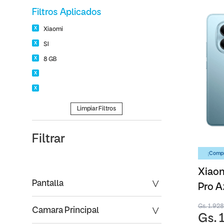
Filtros Aplicados
Xiaomi
SI
8 GB
Limpiar Filtros
Filtrar
¡Compr
Xiaom
Pantalla
Pro A
Gs. 1.92
Camara Principal
Gs. 