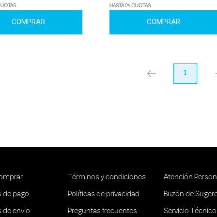
CUOTAS
HASTA 24 CUOTAS
COMPRAR
COMPRAR
anterior
1
pr
omprar
Términos y condiciones
Atención Person
 de pago
Políticas de privacidad
Buzón de Suger
 de envio
Preguntas frecuentes
Servicio Técnico