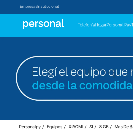
Empresas
Institucional
Telefonía
Hogar
Personal Pay
Personalpy
Equipos
XIAOMI
SI
8 GB
Mas De 