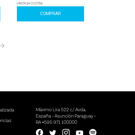
HASTA 24 CUOTAS
COMPRAR
óximo
Máximo Lira 522 c/ Avda.
alizada
España - Asunción Paraguay -
encias
RA +595 971 100000