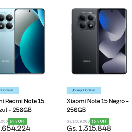
á Online!
¡Comprá Online!
i Redmi Note 15
Xiaomi Note 15 Negro -
zul - 256GB
256GB
14% OFF
13% OFF
8.000
Gs. 1.509.000
1.654.224
Gs. 1.315.848