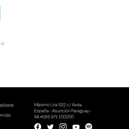
óximo
Máximo Lira 522 c/ Avda.
alizada
España - Asunción Paraguay -
encias
RA +595 971 100000