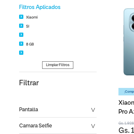
Filtros Aplicados
Xiaomi
SI
8 GB
Limpiar Filtros
Filtrar
¡Compr
Xiaom
Pantalla
Pro A
Gs. 1.92
Camara Selfie
Gs. 