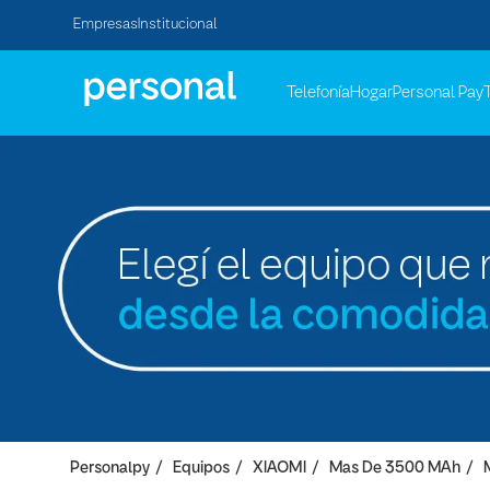
Empresas
Institucional
Telefonía
Hogar
Personal Pay
Personalpy
Equipos
XIAOMI
Mas De 3500 MAh