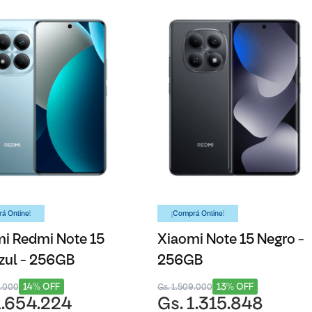
á Online!
¡Comprá Online!
i Redmi Note 15
Xiaomi Note 15 Negro -
zul - 256GB
256GB
14% OFF
13% OFF
8.000
Gs. 1.509.000
1.654.224
Gs. 1.315.848