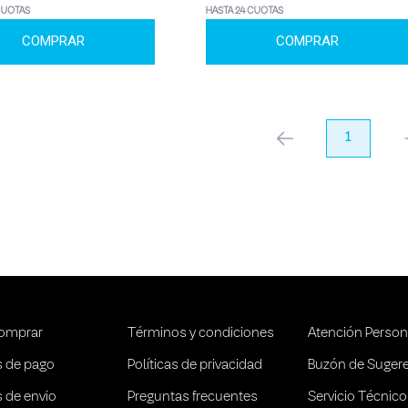
CUOTAS
HASTA 24 CUOTAS
COMPRAR
COMPRAR
anterior
1
pr
omprar
Términos y condiciones
Atención Person
 de pago
Políticas de privacidad
Buzón de Suger
 de envio
Preguntas frecuentes
Servicio Técnico