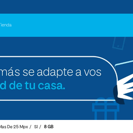
Tienda
Mas De 25 Mpx
SI
8 GB