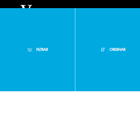
y
condiciones
FILTRAR
ORDENAR
Políticas
Filtros Aplicados
de
Menor Precio
Limpiar Filtros
Mayor Precio