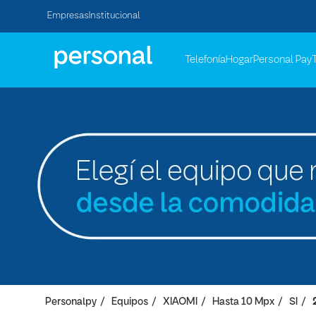
Empresas
Institucional
Telefonía
Hogar
Personal Pay
Personalpy
Equipos
XIAOMI
Hasta 10 Mpx
SI