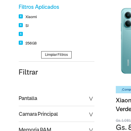
Filtros Aplicados
Xiaomi
SI
256GB
Limpiar Filtros
Filtrar
¡Compr
Pantalla
Xiaom
Verd
Camara Principal
Gs. 1.08
Gs. 
Memoria RAM