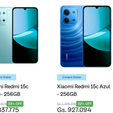
á Online!
¡Comprá Online!
i Redmi 15c
Xiaomi Redmi 15c Azul
e- 256GB
- 256GB
23% OFF
22% OFF
1.000
Gs. 1.196.250
837.775
Gs. 927.094