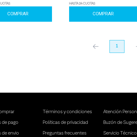
CUOTAS
HASTA 24 CUOTAS
COMPRAR
COMPRAR
anterior
1
pr
omprar
Términos y condiciones
Atención Person
 de pago
Políticas de privacidad
Buzón de Suger
 de envio
Preguntas frecuentes
Servicio Técnico