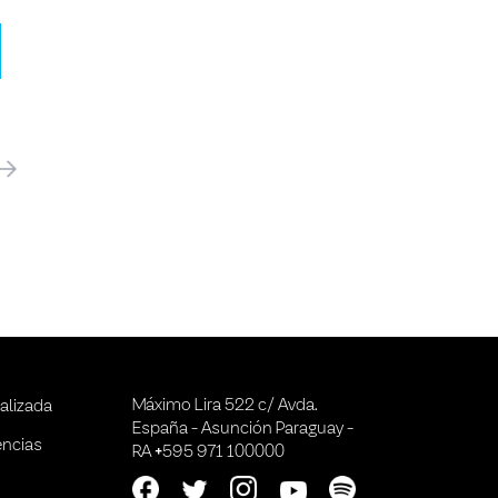
óximo
Máximo Lira 522 c/ Avda.
alizada
España - Asunción Paraguay -
encias
RA +595 971 100000