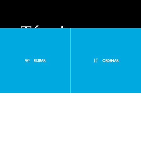
Términos y
condiciones
FILTRAR
ORDENAR
Políticas de
Filtros Aplicados
privacidad
Menor Precio
Limpiar Filtros
Mayor Precio
Preguntas