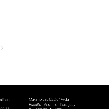
óximo
Máximo Lira 522 c/ Avda.
alizada
España - Asunción Paraguay -
encias