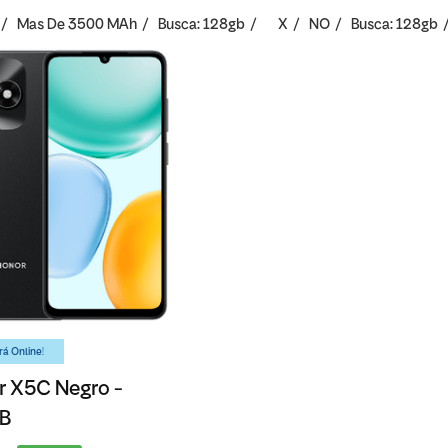
Mas De 3500 MAh
Busca: 128gb
X
NO
Busca: 128gb
á Online!
 X5C Negro -
B