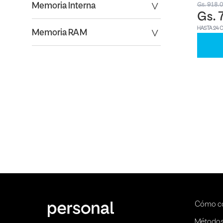
Gs. 918.
Memoria Interna
Gs. 
HASTA 24 
Memoria RAM
Cómo c
Métodos