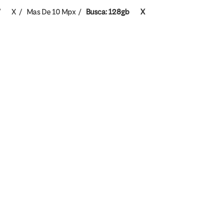
X
Mas De 10 Mpx
Busca: 128gb
X