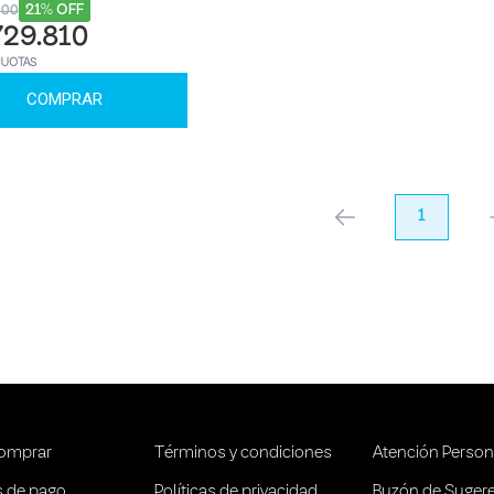
21% OFF
000
729.810
CUOTAS
COMPRAR
anterior
1
pr
omprar
Términos y condiciones
Atención Person
 de pago
Políticas de privacidad
Buzón de Suger