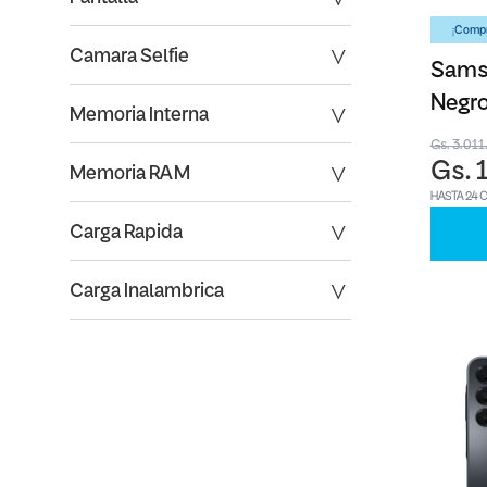
¡Compr
Camara Selfie
Sams
Negro
Memoria Interna
Gs. 3.01
Gs. 
Memoria RAM
HASTA 24 
Carga Rapida
Carga Inalambrica