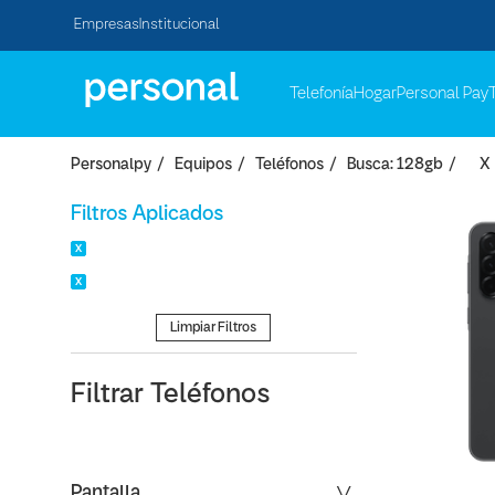
Empresas
Institucional
Telefonía
Hogar
Personal Pay
Personalpy
Equipos
Teléfonos
Busca: 128gb
X
Filtros Aplicados
Limpiar Filtros
Filtrar
Teléfonos
Pantalla