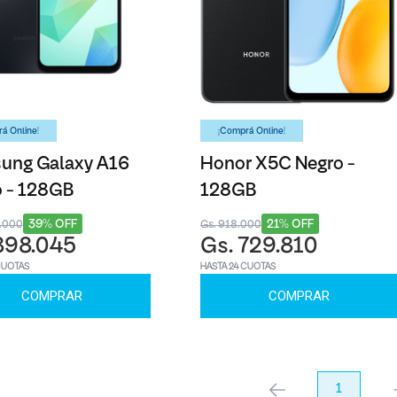
á Online!
¡Comprá Online!
ung Galaxy A16
Honor X5C Negro -
 - 128GB
128GB
39% OFF
21% OFF
5.000
Gs. 918.000
898.045
Gs. 729.810
CUOTAS
HASTA 24 CUOTAS
COMPRAR
COMPRAR
anterior
1
pr