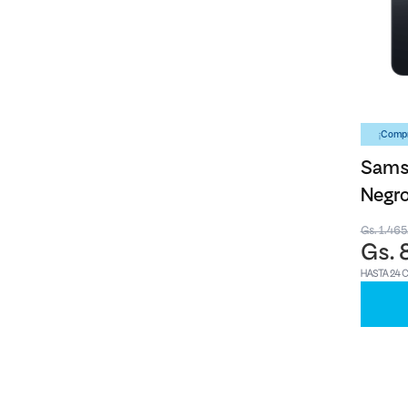
¡Compr
Sams
Negro
Gs. 1.46
Gs. 
HASTA 24 