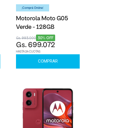
¡Comprá Online!
Motorola Moto G05
Verde - 128GB
30% OFF
Gs. 993.000
Gs. 699.072
HASTA 24 CUOTAS
COMPRAR