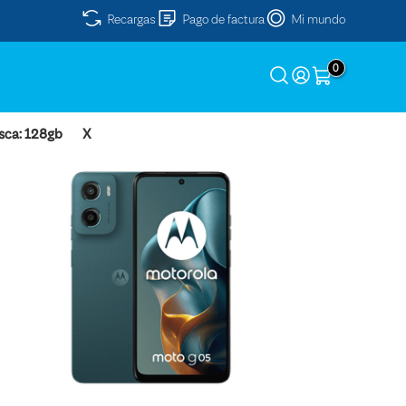
Recargas
Pago de factura
Mi mundo
0
sca: 128gb
X