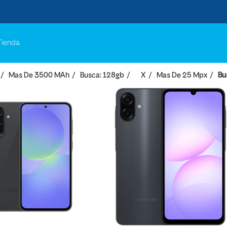
Tienda
Mas De 3500 MAh
Busca: 128gb
X
Mas De 25 Mpx
Bu