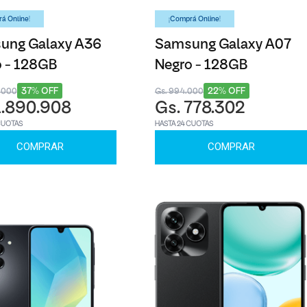
á Online!
¡Comprá Online!
ung Galaxy A36
Samsung Galaxy A07
 - 128GB
Negro - 128GB
37% OFF
22% OFF
1.000
Gs. 994.000
1.890.908
Gs. 778.302
CUOTAS
HASTA 24 CUOTAS
COMPRAR
COMPRAR