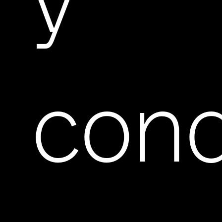
y
cond