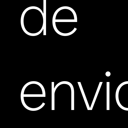
de
envi