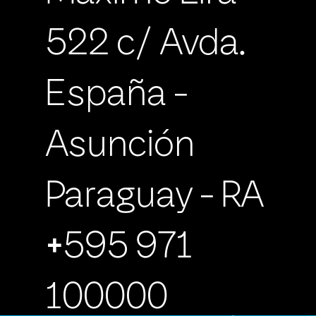
522 c/ Avda.
España -
Asunción
Paraguay - RA
+595 971
100000