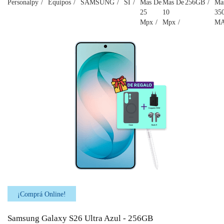
Personalpy
Equipos
SAMSUNG
SI
Mas De
Mas De
256GB
Ma
25
10
35
Mpx
Mpx
M
¡Comprá Online!
Samsung Galaxy S26 Ultra Azul - 256GB