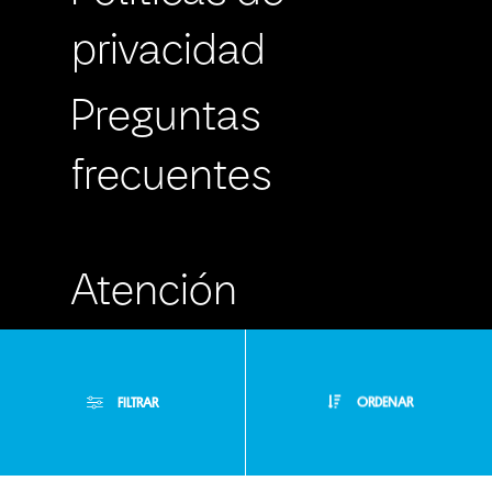
privacidad
Preguntas
frecuentes
Atención
Personalizada
FILTRAR
ORDENAR
Buzón de
Sugerencias