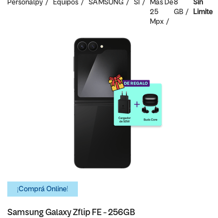
Personalpy
Equipos
SAMSUNG
SI
Mas De
8
Sin
25
GB
Limite
Mpx
¡Comprá Online!
Samsung Galaxy Zflip FE - 256GB