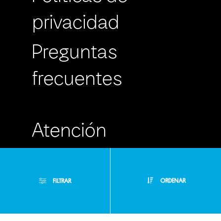
privacidad
Preguntas
frecuentes
Atención
Personalizada
FILTRAR
ORDENAR
Buzón de
Sugerencias