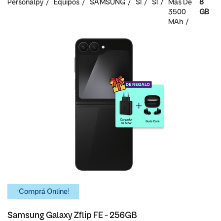
Personalpy
Equipos
SAMSUNG
SI
SI
Mas De
8
3500
GB
MAh
¡Comprá Online!
Samsung Galaxy Zflip FE - 256GB