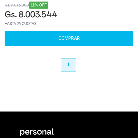
11% OFF
Gs. 9.013.000
Gs. 8.003.544
HASTA 24 CUOTAS
COMPRAR
anterior
1
próximo