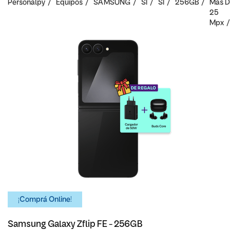
Personalpy
Equipos
SAMSUNG
SI
SI
256GB
Mas D
25
Mpx
¡Comprá Online!
Samsung Galaxy Zflip FE - 256GB