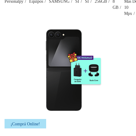
Personalpy
Equipos
SAMSUNG
SI
SI
256GB
8
Mas D
GB
10
Mpx
¡Comprá Online!