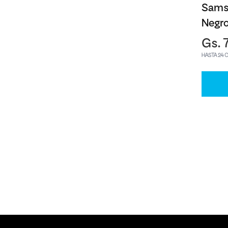
Sams
Negr
Gs. 
HASTA 24 