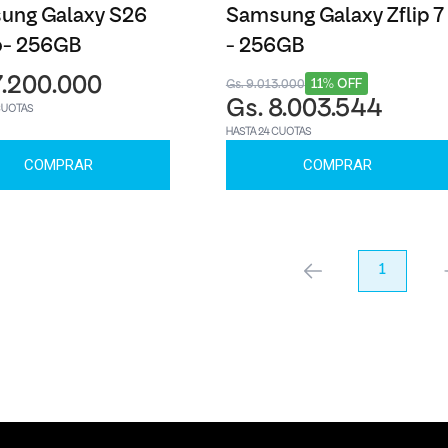
ung Galaxy S26
Samsung Galaxy Zflip 7
o- 256GB
- 256GB
7.200.000
11% OFF
Gs. 9.013.000
Gs. 8.003.544
CUOTAS
HASTA 24 CUOTAS
COMPRAR
COMPRAR
anterior
1
pr