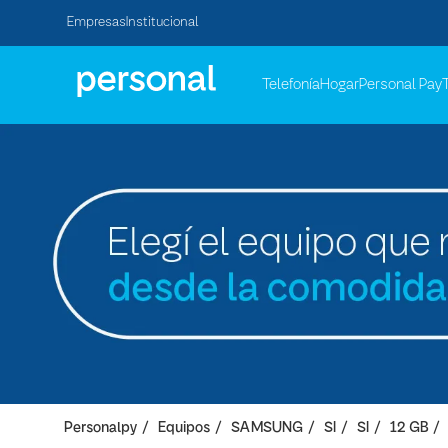
Empresas
Institucional
Telefonía
Hogar
Personal Pay
Personalpy
Equipos
SAMSUNG
SI
SI
12 GB