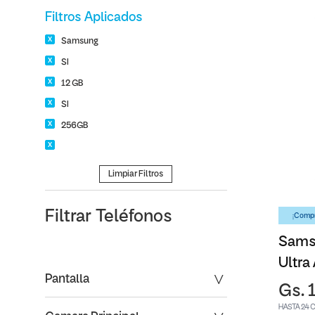
Filtros Aplicados
Samsung
SI
12 GB
SI
256GB
Limpiar Filtros
Filtrar
Teléfonos
¡Compr
Sams
Ultra
Pantalla
Gs. 
HASTA 24 