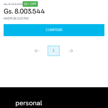
11% OFF
Gs. 9.013.000
Gs. 8.003.544
HASTA 24 CUOTAS
COMPRAR
anterior
1
próximo