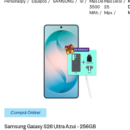
Personalpy
Equipos
SAMSUNG
SI
Mas De
Mas De
SI
3500
25
MAh
Mpx
¡Comprá Online!
Samsung Galaxy S26 Ultra Azul - 256GB