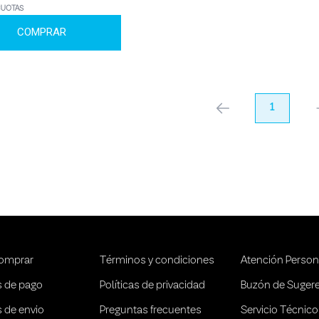
CUOTAS
COMPRAR
anterior
1
pr
omprar
Términos y condiciones
Atención Person
 de pago
Políticas de privacidad
Buzón de Suger
 de envio
Preguntas frecuentes
Servicio Técnico