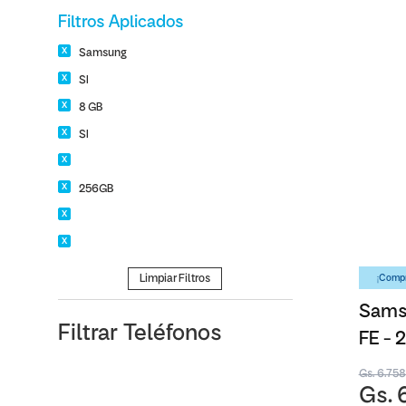
Filtros Aplicados
Samsung
SI
8 GB
SI
256GB
Limpiar Filtros
¡Compr
Samsu
Filtrar
Teléfonos
FE -
Gs. 6.75
Gs. 