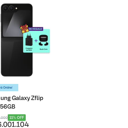
á Online!
ng Galaxy Zflip
 256GB
11% OFF
8.000
6.001.104