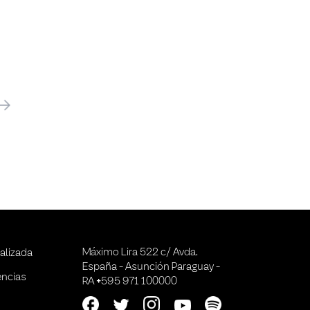
óximo
Máximo Lira 522 c/ Avda.
alizada
España - Asunción Paraguay -
encias
RA +595 971 100000