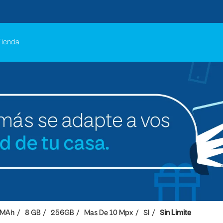
Tienda
 MAh
8 GB
256GB
Mas De 10 Mpx
SI
Sin Limite