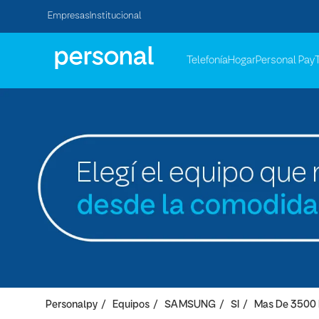
Empresas
Institucional
Telefonía
Hogar
Personal Pay
Personalpy
Equipos
SAMSUNG
SI
Mas De 3500