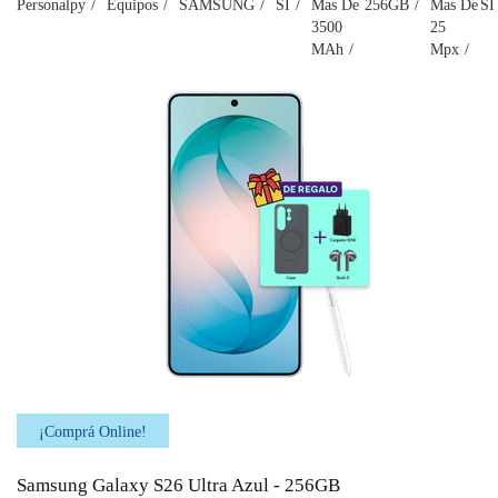
Personalpy
Equipos
SAMSUNG
SI
Mas De
256GB
Mas De
SI
3500
25
MAh
Mpx
¡Comprá Online!
Samsung Galaxy S26 Ultra Azul - 256GB