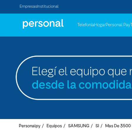
Empresas
Institucional
Telefonía
Hogar
Personal Pay
Personalpy
Equipos
SAMSUNG
SI
Mas De 3500