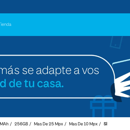
Tienda
 MAh
256GB
Mas De 25 Mpx
Mas De 10 Mpx
SI