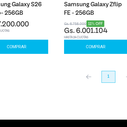
ung Galaxy S26
Samsung Galaxy Zflip
o- 256GB
FE - 256GB
7.200.000
11% OFF
Gs. 6.758.000
Gs. 6.001.104
CUOTAS
HASTA 24 CUOTAS
COMPRAR
COMPRAR
anterior
1
pr