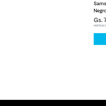
Sams
Negr
Gs. 
HASTA 24 