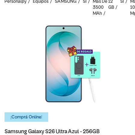
Personalpy
Equipos
SAMSUNG
SI
Mas De
12
SI
Ma
3500
GB
10
MAh
M
¡Comprá Online!
Samsung Galaxy S26 Ultra Azul - 256GB