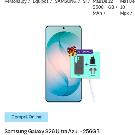
Personalpy
Equipos
SAMSUNG
SI
Mas De
12
Mas De
3500
GB
10
MAh
Mpx
¡Comprá Online!
Samsung Galaxy S26 Ultra Azul - 256GB