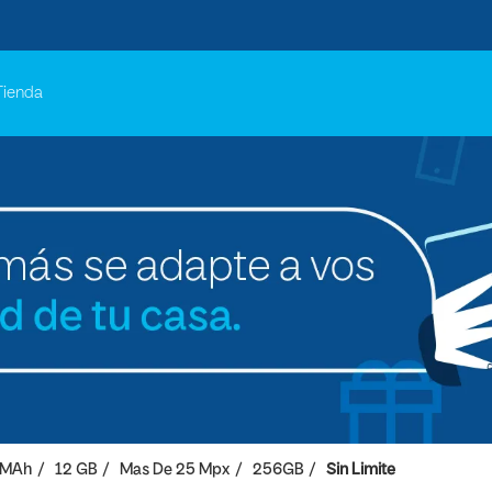
Tienda
 MAh
12 GB
Mas De 25 Mpx
256GB
Sin Limite