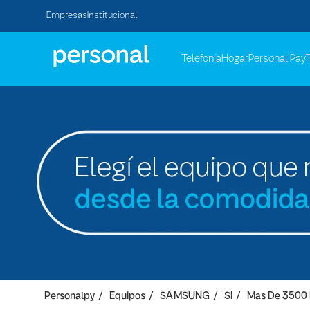
Empresas
Institucional
Telefonía
Hogar
Personal Pay
Personalpy
Equipos
SAMSUNG
SI
Mas De 3500