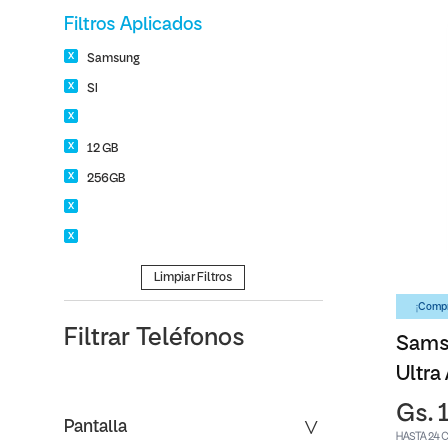
Filtros Aplicados
Samsung
SI
12 GB
256GB
Limpiar Filtros
¡Compr
Filtrar
Teléfonos
Sams
Ultra
Gs. 
Pantalla
HASTA 24 