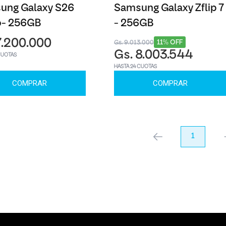
ung Galaxy S26
Samsung Galaxy Zflip 7
o- 256GB
- 256GB
7.200.000
11% OFF
Gs. 9.013.000
Gs. 8.003.544
CUOTAS
HASTA 24 CUOTAS
COMPRAR
COMPRAR
anterior
1
pr