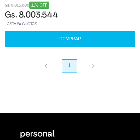
11% OFF
Gs. 9.013.000
Gs. 8.003.544
HASTA 24 CUOTAS
COMPRAR
anterior
1
próximo