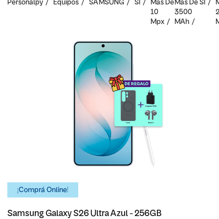
Personalpy
Equipos
SAMSUNG
SI
Mas De
Mas De
SI
10
3500
Mpx
MAh
¡Comprá Online!
Samsung Galaxy S26 Ultra Azul - 256GB