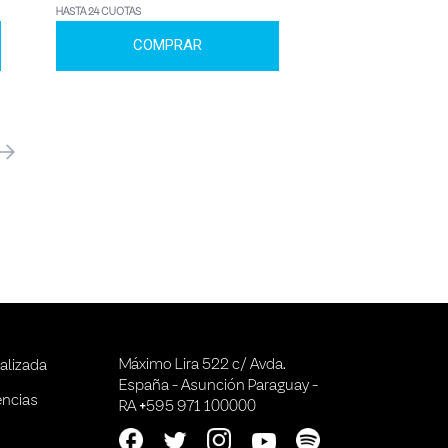
HASTA 24 CUOTAS
COMPRAR
óximo
Máximo Lira 522 c/ Avda.
alizada
España - Asunción Paraguay -
encias
RA +595 971 100000