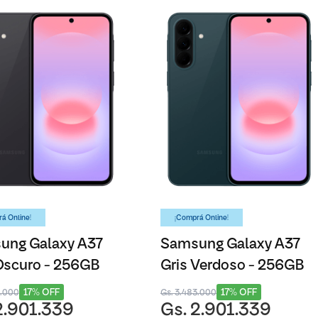
á Online!
¡Comprá Online!
ung Galaxy A37
Samsung Galaxy A37
Oscuro - 256GB
Gris Verdoso - 256GB
17% OFF
17% OFF
3.000
Gs. 3.483.000
2.901.339
Gs. 2.901.339