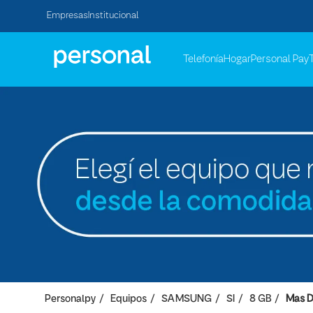
Empresas
Institucional
Telefonía
Hogar
Personal Pay
Personalpy
Equipos
SAMSUNG
SI
8 GB
Mas D