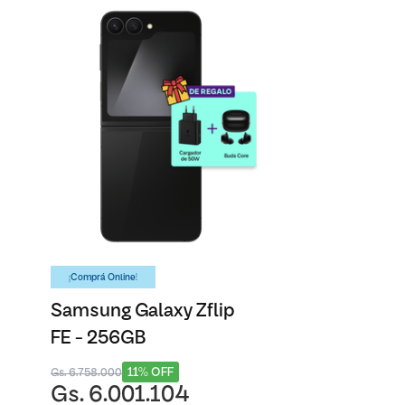
¡Comprá Online!
Samsung Galaxy Zflip
FE - 256GB
11% OFF
Gs. 6.758.000
Gs. 6.001.104