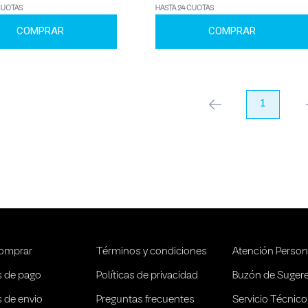
CUOTAS
HASTA 24 CUOTAS
COMPRAR
COMPRAR
anterior
1
pr
omprar
Términos y condiciones
Atención Person
 de pago
Políticas de privacidad
Buzón de Suger
 de envio
Preguntas frecuentes
Servicio Técnico