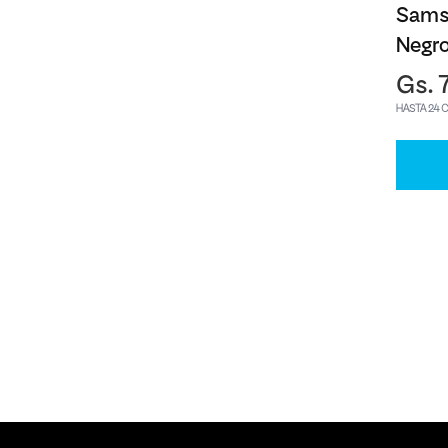
Sams
Negr
Gs. 
HASTA 24 