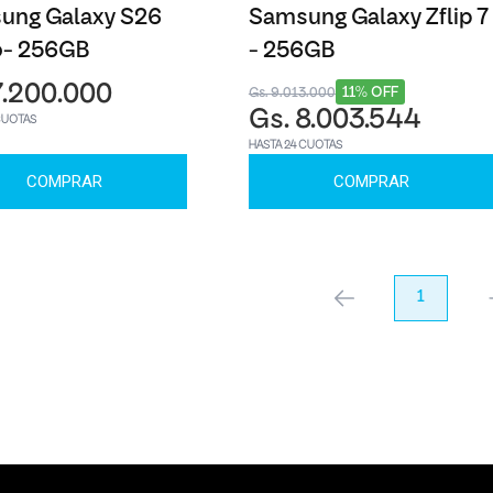
ung Galaxy S26
Samsung Galaxy Zflip 7
o- 256GB
- 256GB
7.200.000
11% OFF
Gs. 9.013.000
Gs. 8.003.544
CUOTAS
HASTA 24 CUOTAS
COMPRAR
COMPRAR
anterior
1
pr