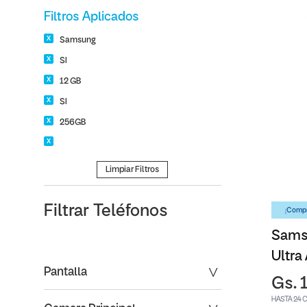
Filtros Aplicados
Samsung
SI
12 GB
SI
256GB
Limpiar Filtros
Filtrar
Teléfonos
¡Compr
Sams
Ultra
Pantalla
Gs. 
HASTA 24 