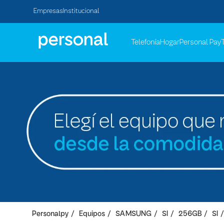
Empresas
Institucional
Telefonía
Hogar
Personal Pay
Personalpy
Equipos
SAMSUNG
SI
256GB
SI