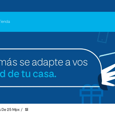
Tienda
 De 25 Mpx
SI