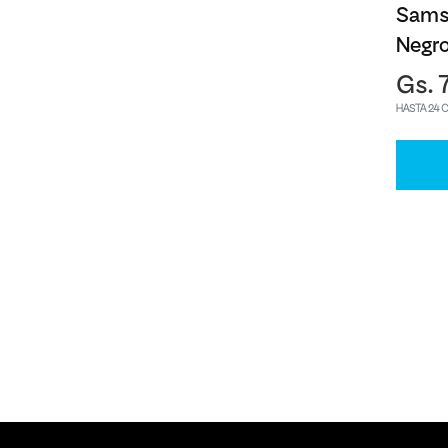
Sams
Negr
Gs. 
HASTA 24 