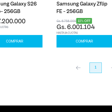
ung Galaxy S26
Samsung Galaxy Zflip
o- 256GB
FE - 256GB
7.200.000
11% OFF
Gs. 6.758.000
Gs. 6.001.104
CUOTAS
HASTA 24 CUOTAS
COMPRAR
COMPRAR
anterior
1
pr