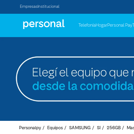
Empresas
Institucional
Telefonía
Hogar
Personal Pay
Personalpy
Equipos
SAMSUNG
SI
256GB
Mas