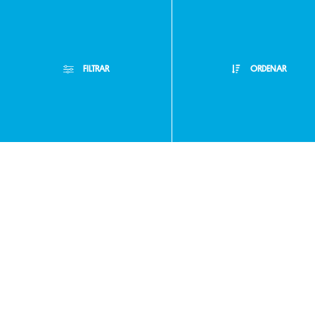
Preguntas
frecuentes
FILTRAR
ORDENAR
Filtros Aplicados
Atención
Menor Precio
Limpiar Filtros
Mayor Precio
Personalizada
Mejor Descuento
Buzón de
Lanzamientos