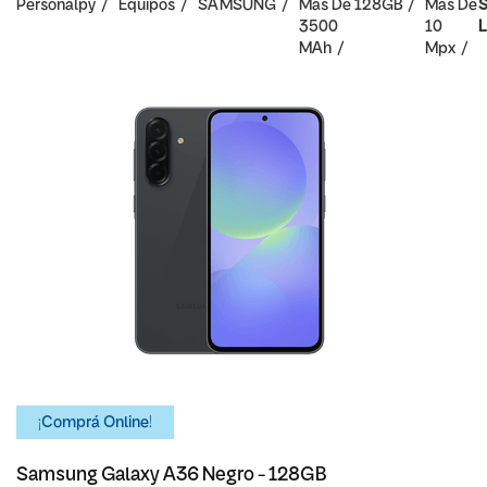
Personalpy
Equipos
SAMSUNG
Mas De
128GB
Mas De
S
3500
10
L
MAh
Mpx
¡Comprá Online!
Samsung Galaxy A36 Negro - 128GB