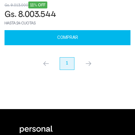
11% OFF
Gs. 9.013.000
Gs. 8.003.544
HASTA 24 CUOTAS
COMPRAR
anterior
1
próximo