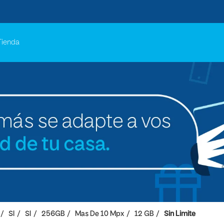
Tienda
SI
SI
256GB
Mas De 10 Mpx
12 GB
Sin Limite