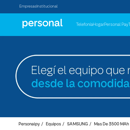
Empresas
Institucional
Telefonía
Hogar
Personal Pay
Personalpy
Equipos
SAMSUNG
Mas De 3500 MAh