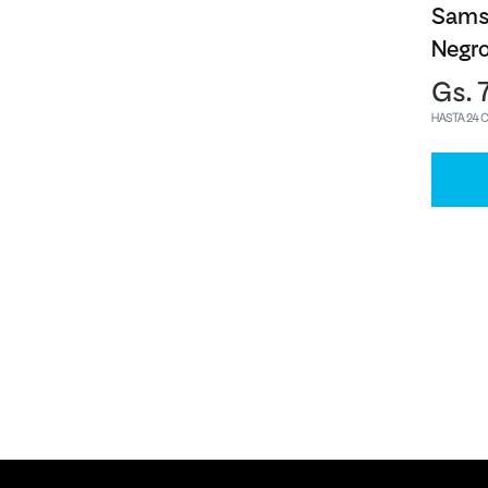
Sams
Negr
Gs. 
HASTA 24 