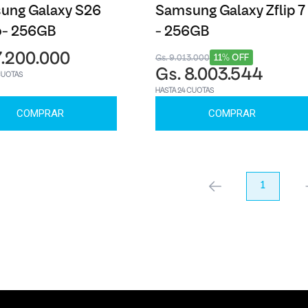
ung Galaxy S26
Samsung Galaxy Zflip 7
o- 256GB
- 256GB
7.200.000
11% OFF
Gs. 9.013.000
Gs. 8.003.544
CUOTAS
HASTA 24 CUOTAS
COMPRAR
COMPRAR
anterior
1
pr