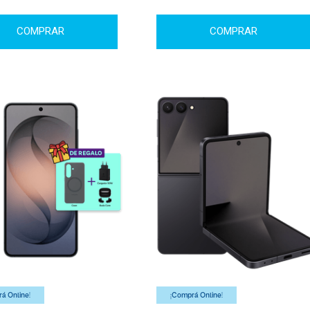
COMPRAR
COMPRAR
á Online!
¡Comprá Online!