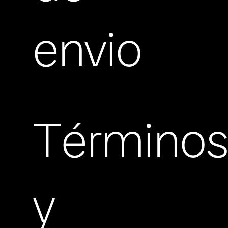
envio
Término
y