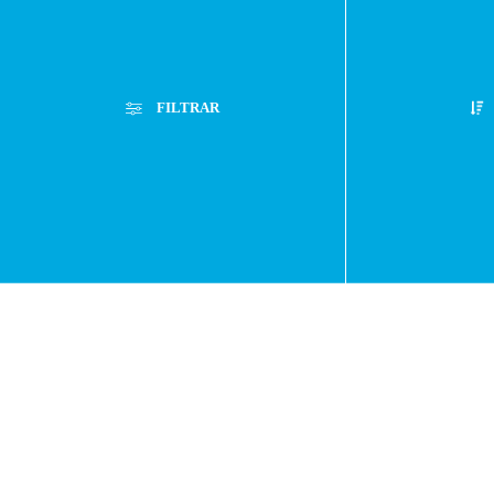
Sugerenc
FILTRAR
Servicio
Filtros Aplicados
Menor Precio
Limpiar Filtros
Técnico
Mayor Precio
Mejor Descuento