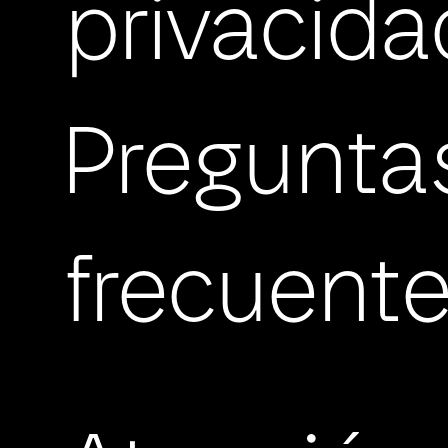
privacida
Pregunta
frecuent