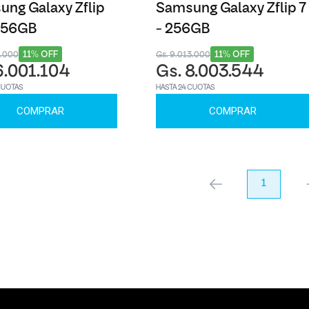
ng Galaxy Zflip
Samsung Galaxy Zflip 7
 256GB
- 256GB
11% OFF
11% OFF
8.000
Gs. 9.013.000
6.001.104
Gs. 8.003.544
CUOTAS
HASTA 24 CUOTAS
COMPRAR
COMPRAR
anterior
1
pr