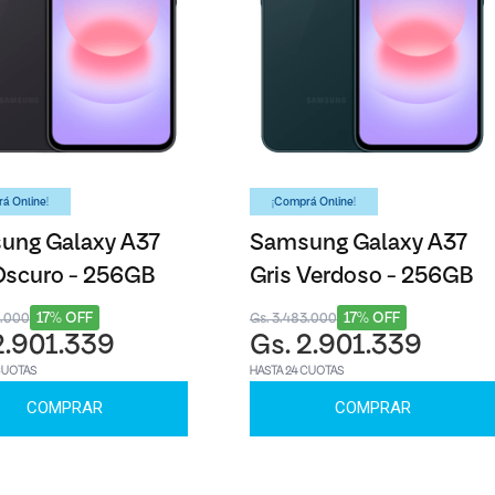
á Online!
¡Comprá Online!
ung Galaxy A37
Samsung Galaxy A37
Oscuro - 256GB
Gris Verdoso - 256GB
17% OFF
17% OFF
3.000
Gs. 3.483.000
2.901.339
Gs. 2.901.339
CUOTAS
HASTA 24 CUOTAS
COMPRAR
COMPRAR