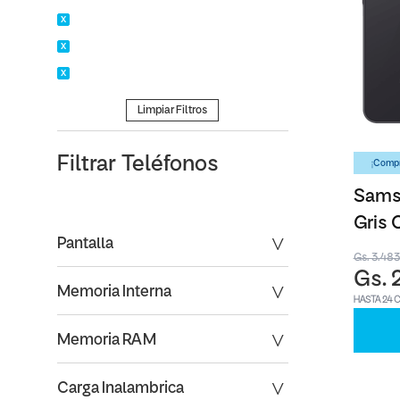
Limpiar Filtros
Filtrar
Teléfonos
¡Compr
Sams
Gris 
Pantalla
Gs. 3.48
Gs. 
Memoria Interna
HASTA 24 
Memoria RAM
Carga Inalambrica