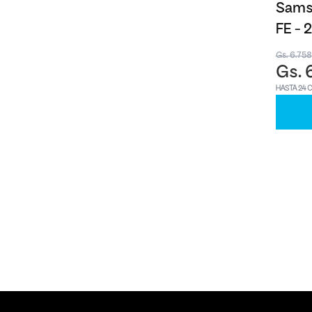
Samsu
FE -
Gs. 6.75
Gs. 
HASTA 24 