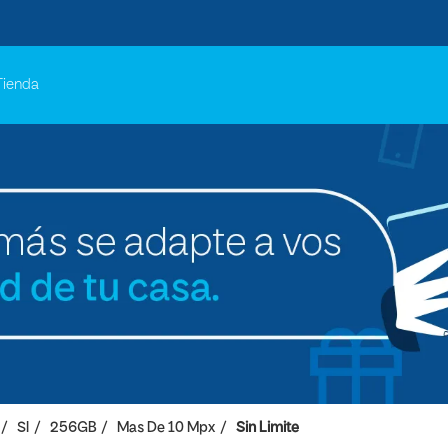
Tienda
SI
256GB
Mas De 10 Mpx
Sin Limite