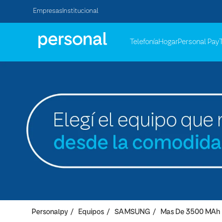
Empresas
Institucional
Telefonía
Hogar
Personal Pay
Personalpy
Equipos
SAMSUNG
Mas De 3500 MAh