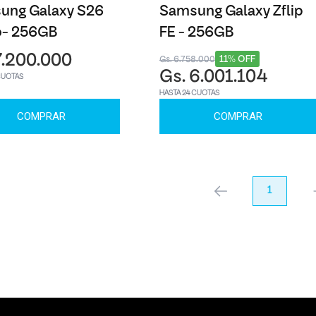
ung Galaxy S26
Samsung Galaxy Zflip
o- 256GB
FE - 256GB
7.200.000
11% OFF
Gs. 6.758.000
Gs. 6.001.104
CUOTAS
HASTA 24 CUOTAS
COMPRAR
COMPRAR
anterior
1
pr