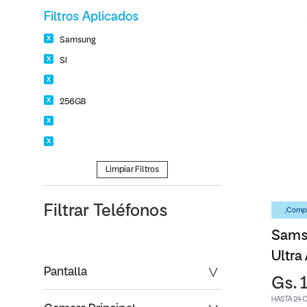
Filtros Aplicados
Samsung
SI
256GB
Limpiar Filtros
Filtrar
Teléfonos
¡Compr
Sams
Ultra
Pantalla
Gs. 
HASTA 24 