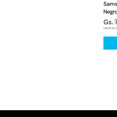
Sams
Negr
Gs. 
HASTA 24 