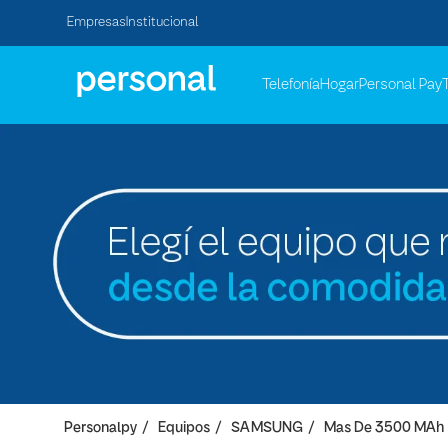
Empresas
Institucional
Telefonía
Hogar
Personal Pay
Personalpy
Equipos
SAMSUNG
Mas De 3500 MAh