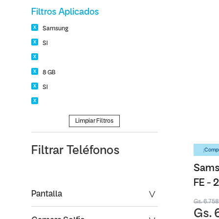
Filtros Aplicados
Samsung
SI
8 GB
SI
Limpiar Filtros
Filtrar
Teléfonos
¡Compr
Samsu
FE -
Pantalla
Gs. 6.75
Gs. 