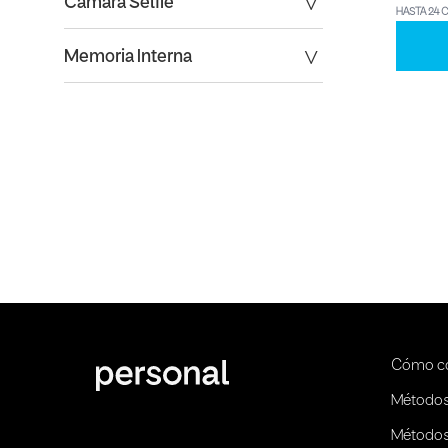
Camara Selfie
HASTA 24 
Memoria Interna
Cómo c
Métodos
Métodos