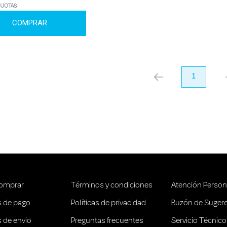
CUOTAS
COMPRAR
anterior
1
pr
omprar
Términos y condiciones
Atención Person
 de pago
Políticas de privacidad
Buzón de Suger
 de envio
Preguntas frecuentes
Servicio Técnico