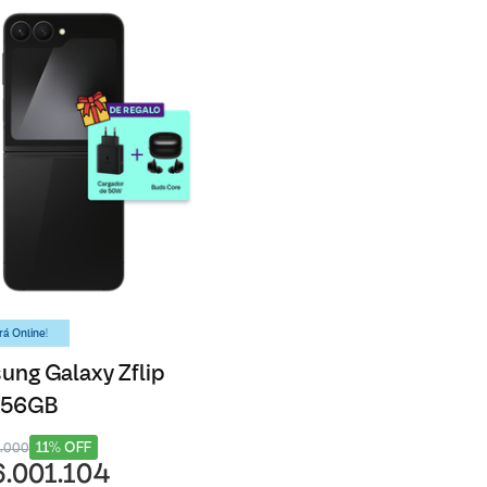
á Online!
ng Galaxy Zflip
 256GB
11% OFF
8.000
6.001.104