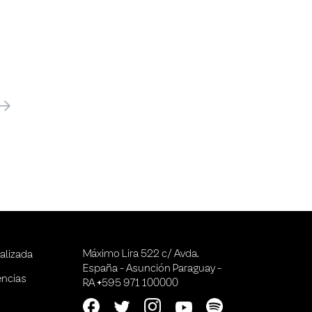
óximo
Máximo Lira 522 c/ Avda.
alizada
España - Asunción Paraguay -
encias
RA +595 971 100000