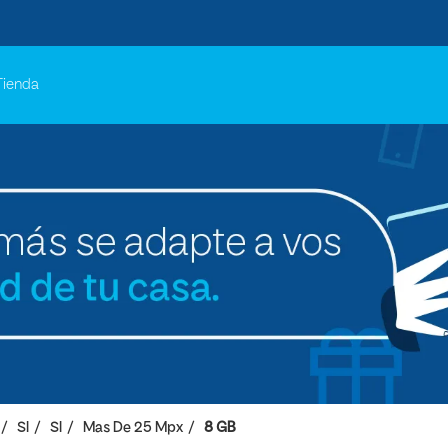
Tienda
SI
SI
Mas De 25 Mpx
8 GB