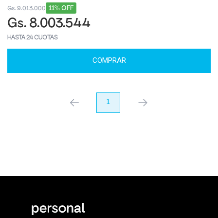
11% OFF
Gs. 9.013.000
Gs. 8.003.544
HASTA 24 CUOTAS
COMPRAR
anterior
1
próximo