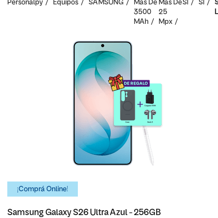
Personalpy
Equipos
SAMSUNG
Mas De
Mas De
SI
SI
S
3500
25
L
MAh
Mpx
¡Comprá Online!
Samsung Galaxy S26 Ultra Azul - 256GB