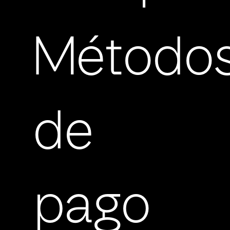
Método
de
pago