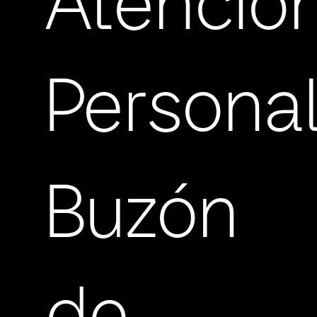
Atenció
Persona
Buzón