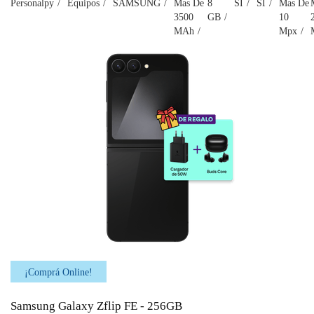
Personalpy
Equipos
SAMSUNG
Mas De
8
SI
SI
Mas De
3500
GB
10
MAh
Mpx
¡Comprá Online!
Samsung Galaxy Zflip FE - 256GB