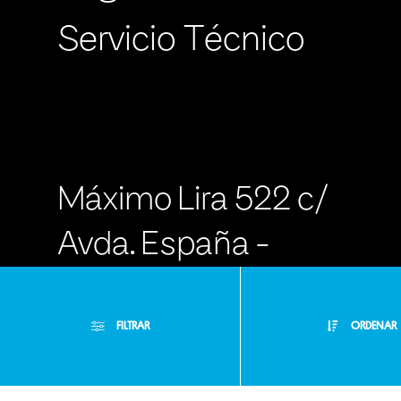
Servicio Técnico
Máximo Lira 522 c/
Avda. España -
Asunción Paraguay
FILTRAR
ORDENAR
- RA +595 971
100000