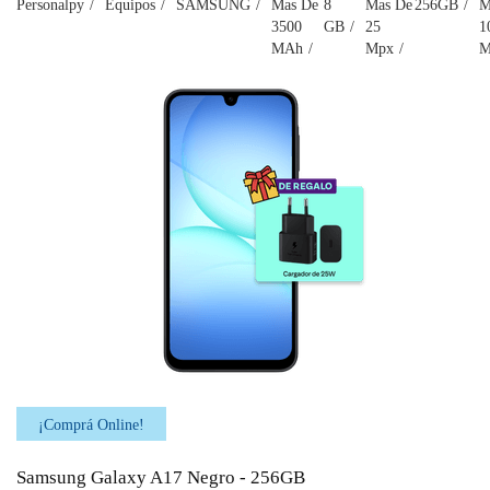
Personalpy
Equipos
SAMSUNG
Mas De
8
Mas De
256GB
M
3500
GB
25
1
MAh
Mpx
M
¡Comprá Online!
Samsung Galaxy A17 Negro - 256GB